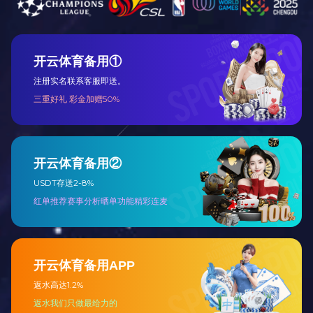
雷允上
503