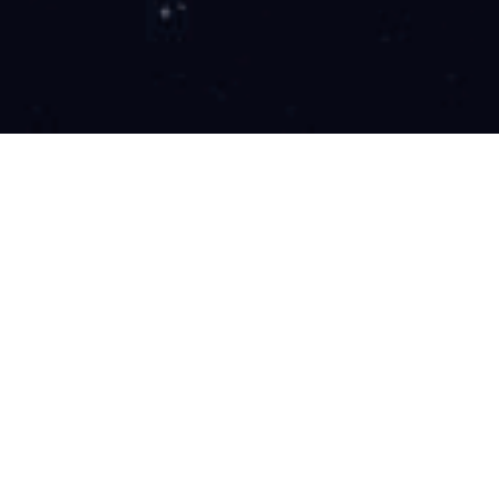
个人数据
欢迎访问中国乐动（中国）集团官网
www.silvercreeknurseryinc.com（以下称本
网站）！ 本隐私政策适用于乐动手机平台
（以下简称“中国乐动（中国）”、“我们”或“本
公司”）。我们重视您的隐私，并致力于保护
您的个人信息。为了让您更好地了解我们如何
收集、使用、存储和保护您的个人信息，请仔
细阅读本隐私政策。当您同意浏览本网站时，